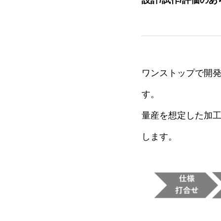
設計/試作/評価の
ワンストップで開
す。
量産を想定した加
します。